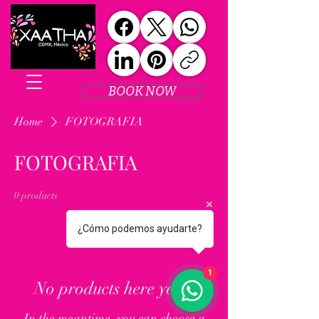
BOOK NOW
Home
FOTOGRAFIA
FOTOGRAFIA
0 products
¿Cómo podemos ayudarte?
1
No products here yet...
In the meantime, you can choose a